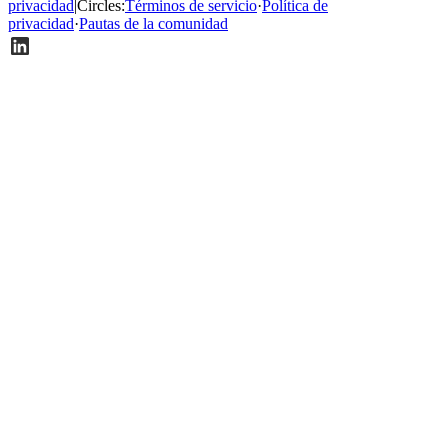
privacidad
|
Circles
:
Términos de servicio
·
Política de
privacidad
·
Pautas de la comunidad