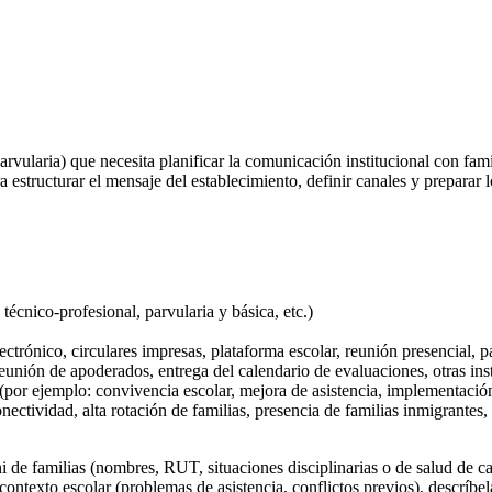
rvularia) que necesita planificar la comunicación institucional con famil
ra estructurar el mensaje del establecimiento, definir canales y prepara
técnico-profesional, parvularia y básica, etc.)
rónico, circulares impresas, plataforma escolar, reunión presencial, p
reunión de apoderados, entrega del calendario de evaluaciones, otras ins
o (por ejemplo: convivencia escolar, mejora de asistencia, implementaci
nectividad, alta rotación de familias, presencia de familias inmigrantes,
 de familias (nombres, RUT, situaciones disciplinarias o de salud de caso
ontexto escolar (problemas de asistencia, conflictos previos), descríbe