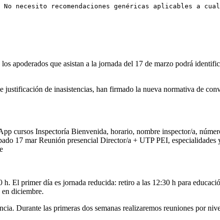
 No necesito recomendaciones genéricas aplicables a cual
los apoderados que asistan a la jornada del 17 de marzo podrá identifica
justificación de inasistencias, han firmado la nueva normativa de con
p cursos Inspectoría Bienvenida, horario, nombre inspector/a, número
ábado 17 mar Reunión presencial Director/a + UTP PEI, especialidades 
e
0 h. El primer día es jornada reducida: retiro a las 12:30 h para educac
s en diciembre.
ncia. Durante las primeras dos semanas realizaremos reuniones por nivel: