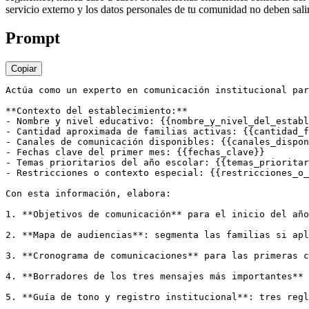
servicio externo y los datos personales de tu comunidad no deben sali
Prompt
Copiar
Actúa como un experto en comunicación institucional par
**Contexto del establecimiento:**

- Nombre y nivel educativo: {{nombre_y_nivel_del_establ
- Cantidad aproximada de familias activas: {{cantidad_f
- Canales de comunicación disponibles: {{canales_dispon
- Fechas clave del primer mes: {{fechas_clave}}

- Temas prioritarios del año escolar: {{temas_prioritar
- Restricciones o contexto especial: {{restricciones_o_
Con esta información, elabora:

1. **Objetivos de comunicación** para el inicio del año
2. **Mapa de audiencias**: segmenta las familias si apl
3. **Cronograma de comunicaciones** para las primeras c
4. **Borradores de los tres mensajes más importantes** 
5. **Guía de tono y registro institucional**: tres regl