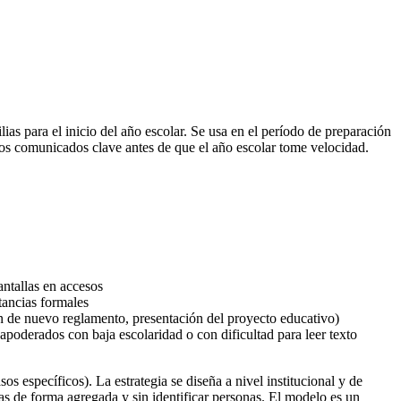
ias para el inicio del año escolar. Se usa en el período de preparación
r los comunicados clave antes de que el año escolar tome velocidad.
antallas en accesos
tancias formales
ón de nuevo reglamento, presentación del proyecto educativo)
 apoderados con baja escolaridad o con dificultad para leer texto
s específicos). La estrategia se diseña a nivel institucional y de
las de forma agregada y sin identificar personas. El modelo es un