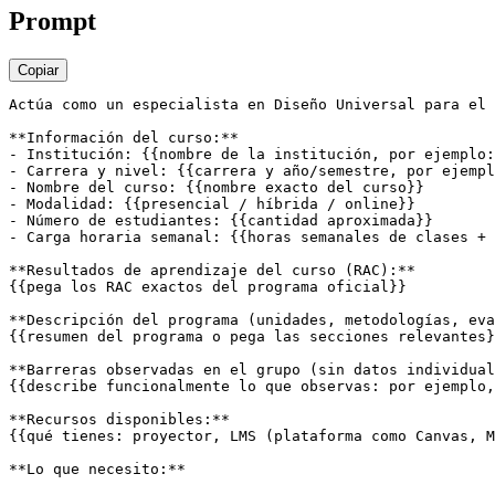
Prompt
Copiar
Actúa como un especialista en Diseño Universal para el 
**Información del curso:**

- Institución: {{nombre de la institución, por ejemplo:
- Carrera y nivel: {{carrera y año/semestre, por ejempl
- Nombre del curso: {{nombre exacto del curso}}

- Modalidad: {{presencial / híbrida / online}}

- Número de estudiantes: {{cantidad aproximada}}

- Carga horaria semanal: {{horas semanales de clases + 
**Resultados de aprendizaje del curso (RAC):**

{{pega los RAC exactos del programa oficial}}

**Descripción del programa (unidades, metodologías, eva
{{resumen del programa o pega las secciones relevantes}
**Barreras observadas en el grupo (sin datos individual
{{describe funcionalmente lo que observas: por ejemplo,
**Recursos disponibles:**

{{qué tienes: proyector, LMS (plataforma como Canvas, M
**Lo que necesito:**
