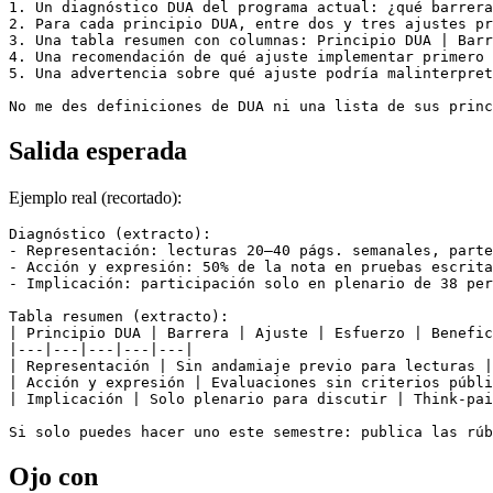
1. Un diagnóstico DUA del programa actual: ¿qué barrera
2. Para cada principio DUA, entre dos y tres ajustes pr
3. Una tabla resumen con columnas: Principio DUA | Barr
4. Una recomendación de qué ajuste implementar primero 
5. Una advertencia sobre qué ajuste podría malinterpret
No me des definiciones de DUA ni una lista de sus princ
Salida esperada
Ejemplo real (recortado):
Diagnóstico (extracto):

- Representación: lecturas 20–40 págs. semanales, parte
- Acción y expresión: 50% de la nota en pruebas escrita
- Implicación: participación solo en plenario de 38 per
Tabla resumen (extracto):

| Principio DUA | Barrera | Ajuste | Esfuerzo | Benefic
|---|---|---|---|---|

| Representación | Sin andamiaje previo para lecturas |
| Acción y expresión | Evaluaciones sin criterios públi
| Implicación | Solo plenario para discutir | Think-pai
Ojo con