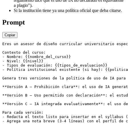
reglamento dice que el uso de IA no declarado es equivalente
a plagio").
Si la institución tiene ya una política oficial que deba citarse.
Prompt
Copiar
Eres un asesor de diseño curricular universitario espec
Contexto del curso:

- Nombre: {{nombre_del_curso}}

- Nivel: {{nivel}}

- Tipos de evaluación: {{tipos_de_evaluacion}}

- Política institucional existente (si hay): {{politica
Genera tres versiones de la política de uso de IA para 
**Versión A — Prohibición clara**: el uso de IA generat
**Versión B — Uso permitido con declaración**: el estud
**Versión C — IA integrada evaluativamente**: el uso de
Para cada versión:

- Redacta el texto listo para insertar en el syllabus (
- Agrega una nota breve (3-4 líneas) con el perfil de c