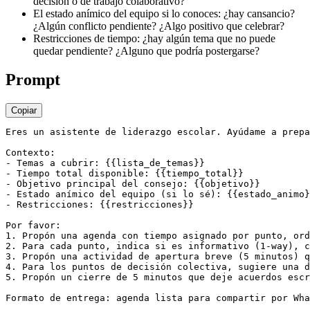
decisión o de trabajo colaborativo?
El estado anímico del equipo si lo conoces: ¿hay cansancio?
¿Algún conflicto pendiente? ¿Algo positivo que celebrar?
Restricciones de tiempo: ¿hay algún tema que no puede
quedar pendiente? ¿Alguno que podría postergarse?
Prompt
Copiar
Eres un asistente de liderazgo escolar. Ayúdame a prepa
Contexto:

- Temas a cubrir: {{lista_de_temas}}

- Tiempo total disponible: {{tiempo_total}}

- Objetivo principal del consejo: {{objetivo}}

- Estado anímico del equipo (si lo sé): {{estado_animo}
- Restricciones: {{restricciones}}

Por favor:

1. Propón una agenda con tiempo asignado por punto, ord
2. Para cada punto, indica si es informativo (1-way), c
3. Propón una actividad de apertura breve (5 minutos) q
4. Para los puntos de decisión colectiva, sugiere una d
5. Propón un cierre de 5 minutos que deje acuerdos escr
Formato de entrega: agenda lista para compartir por Wha