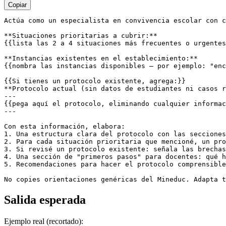
Copiar
Actúa como un especialista en convivencia escolar con c
**Situaciones prioritarias a cubrir:**

{{lista las 2 a 4 situaciones más frecuentes o urgentes
**Instancias existentes en el establecimiento:**

{{nombra las instancias disponibles — por ejemplo: "enc
{{Si tienes un protocolo existente, agrega:}}

**Protocolo actual (sin datos de estudiantes ni casos r
---

{{pega aquí el protocolo, eliminando cualquier informac
---

Con esta información, elabora:

1. Una estructura clara del protocolo con las secciones
2. Para cada situación prioritaria que mencioné, un pro
3. Si revisé un protocolo existente: señala las brechas
4. Una sección de "primeros pasos" para docentes: qué h
5. Recomendaciones para hacer el protocolo comprensible
No copies orientaciones genéricas del Mineduc. Adapta t
Salida esperada
Ejemplo real (recortado):