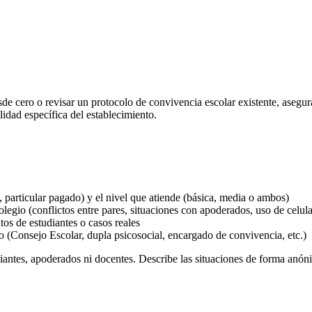
sde cero o revisar un protocolo de convivencia escolar existente, asegu
lidad específica del establecimiento.
, particular pagado) y el nivel que atiende (básica, media o ambos)
legio (conflictos entre pares, situaciones con apoderados, uso de celular
atos de estudiantes o casos reales
to (Consejo Escolar, dupla psicosocial, encargado de convivencia, etc.)
antes, apoderados ni docentes. Describe las situaciones de forma anón