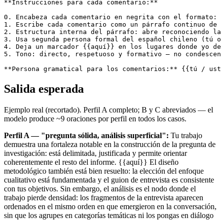
**Instrucciones para cada comentario:**

0. Encabeza cada comentario en negrita con el formato: 
1. Escribe cada comentario como un párrafo continuo de 
2. Estructura interna del párrafo: abre reconociendo la
3. Usa segunda persona formal del español chileno (tú o
4. Deja un marcador {{aquí}} en los lugares donde yo de
5. Tono: directo, respetuoso y formativo — no condescen
**Persona gramatical para los comentarios:** {{tú / ust
Salida esperada
Ejemplo real (recortado). Perfil A completo; B y C abreviados — el
modelo produce ~9 oraciones por perfil en todos los casos.
Perfil A — "pregunta sólida, análisis superficial":
Tu trabajo
demuestra una fortaleza notable en la construcción de la pregunta de
investigación: está delimitada, justificada y permite orientar
coherentemente el resto del informe. {{aquí}} El diseño
metodológico también está bien resuelto: la elección del enfoque
cualitativo está fundamentada y el guion de entrevista es consistente
con tus objetivos. Sin embargo, el análisis es el nodo donde el
trabajo pierde densidad: los fragmentos de la entrevista aparecen
ordenados en el mismo orden en que emergieron en la conversación,
sin que los agrupes en categorías temáticas ni los pongas en diálogo