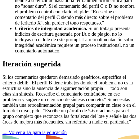
tiende a suavizar demasiado la retroalimentación crítica para
no "sonar duro". Si el comentario del perfil C o D no nombra
el problema central con claridad, pide: "Reescribe el
comentario del perfil C siendo más directo sobre el problema
de [criterio X], sin perder el tono respetuoso."
Criterios de integridad académica.
Si un trabajo presenta
indicios de escritura generada por IA o de plagio, no lo
incluyas en el lote de este prompt. La retroalimentación sobre
integridad académica requiere un proceso institucional, no un
comentario automático.
Iteración sugerida
Si los comentarios quedaron demasiado genéricos, especifica el
criterio débil: "El perfil B tiene trabajos donde el problema no es la
estructura sino la ausencia de argumentación propia — todo son
citas sin síntesis. Reescribe el comentario centrándote en ese
problema y sugiere un ejercicio de síntesis concreto." Si necesitas
también una retroalimentación grupal para compartir en clase o en el
foro del curso, pide: "Escribe un párrafo de 5-6 oraciones para el
grupo completo que reconozca las fortalezas del lote y señale las dos
áreas de mejora más frecuentes, sin referirte a nadie en particular."
←
Volver a IA para la educación