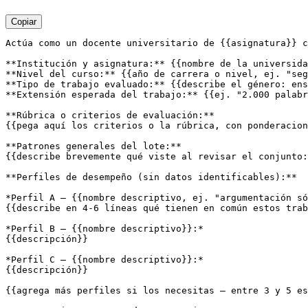
Copiar
Actúa como un docente universitario de {{asignatura}} c
**Institución y asignatura:** {{nombre de la universida
**Nivel del curso:** {{año de carrera o nivel, ej. "seg
**Tipo de trabajo evaluado:** {{describe el género: ens
**Extensión esperada del trabajo:** {{ej. "2.000 palabr
**Rúbrica o criterios de evaluación:**

{{pega aquí los criterios o la rúbrica, con ponderacion
**Patrones generales del lote:**

{{describe brevemente qué viste al revisar el conjunto:
**Perfiles de desempeño (sin datos identificables):**

*Perfil A — {{nombre descriptivo, ej. "argumentación só
{{describe en 4-6 líneas qué tienen en común estos trab
*Perfil B — {{nombre descriptivo}}:*

{{descripción}}

*Perfil C — {{nombre descriptivo}}:*

{{descripción}}

{{agrega más perfiles si los necesitas — entre 3 y 5 es