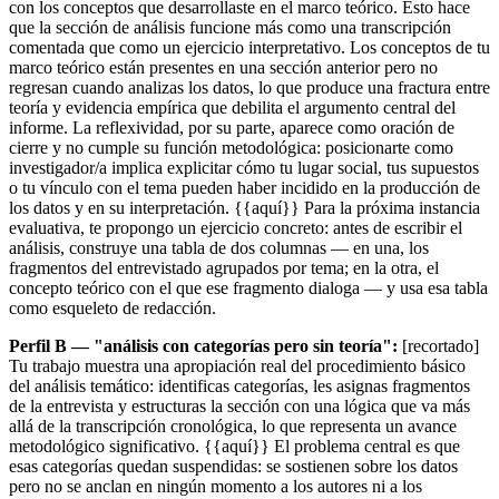
con los conceptos que desarrollaste en el marco teórico. Esto hace
que la sección de análisis funcione más como una transcripción
comentada que como un ejercicio interpretativo. Los conceptos de tu
marco teórico están presentes en una sección anterior pero no
regresan cuando analizas los datos, lo que produce una fractura entre
teoría y evidencia empírica que debilita el argumento central del
informe. La reflexividad, por su parte, aparece como oración de
cierre y no cumple su función metodológica: posicionarte como
investigador/a implica explicitar cómo tu lugar social, tus supuestos
o tu vínculo con el tema pueden haber incidido en la producción de
los datos y en su interpretación. {{aquí}} Para la próxima instancia
evaluativa, te propongo un ejercicio concreto: antes de escribir el
análisis, construye una tabla de dos columnas — en una, los
fragmentos del entrevistado agrupados por tema; en la otra, el
concepto teórico con el que ese fragmento dialoga — y usa esa tabla
como esqueleto de redacción.
Perfil B — "análisis con categorías pero sin teoría":
[recortado]
Tu trabajo muestra una apropiación real del procedimiento básico
del análisis temático: identificas categorías, les asignas fragmentos
de la entrevista y estructuras la sección con una lógica que va más
allá de la transcripción cronológica, lo que representa un avance
metodológico significativo. {{aquí}} El problema central es que
esas categorías quedan suspendidas: se sostienen sobre los datos
pero no se anclan en ningún momento a los autores ni a los