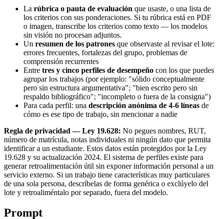
La
rúbrica o pauta de evaluación
que usaste, o una lista de
los criterios con sus ponderaciones. Si tu rúbrica está en PDF
o imagen, transcribe los criterios como texto — los modelos
sin visión no procesan adjuntos.
Un
resumen de los patrones
que observaste al revisar el lote:
errores frecuentes, fortalezas del grupo, problemas de
comprensión recurrentes
Entre
tres y cinco perfiles de desempeño
con los que puedes
agrupar los trabajos (por ejemplo: "sólido conceptualmente
pero sin estructura argumentativa"; "bien escrito pero sin
respaldo bibliográfico"; "incompleto o fuera de la consigna")
Para cada perfil: una
descripción anónima de 4-6 líneas
de
cómo es ese tipo de trabajo, sin mencionar a nadie
Regla de privacidad — Ley 19.628:
No pegues nombres, RUT,
número de matrícula, notas individuales ni ningún dato que permita
identificar a un estudiante. Estos datos están protegidos por la Ley
19.628 y su actualización 2024. El sistema de perfiles existe para
generar retroalimentación útil sin exponer información personal a un
servicio externo. Si un trabajo tiene características muy particulares
de una sola persona, descríbelas de forma genérica o exclúyelo del
lote y retroaliméntalo por separado, fuera del modelo.
Prompt