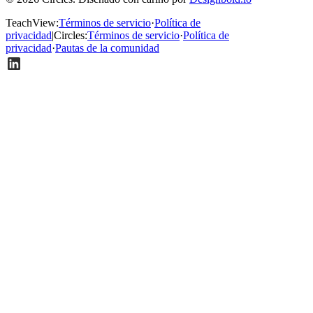
TeachView
:
Términos de servicio
·
Política de
privacidad
|
Circles
:
Términos de servicio
·
Política de
privacidad
·
Pautas de la comunidad