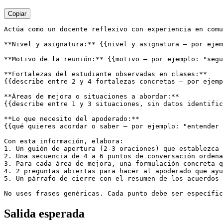
Copiar
Actúa como un docente reflexivo con experiencia en comu
**Nivel y asignatura:** {{nivel y asignatura — por ejem
**Motivo de la reunión:** {{motivo — por ejemplo: "segu
**Fortalezas del estudiante observadas en clases:**

{{describe entre 2 y 4 fortalezas concretas — por ejemp
**Áreas de mejora o situaciones a abordar:**

{{describe entre 1 y 3 situaciones, sin datos identific
**Lo que necesito del apoderado:**

{{qué quieres acordar o saber — por ejemplo: "entender 
Con esta información, elabora:

1. Un guión de apertura (2-3 oraciones) que establezca 
2. Una secuencia de 4 a 6 puntos de conversación ordena
3. Para cada área de mejora, una formulación concreta q
4. 2 preguntas abiertas para hacer al apoderado que ayu
5. Un párrafo de cierre con el resumen de los acuerdos 
No uses frases genéricas. Cada punto debe ser específic
Salida esperada