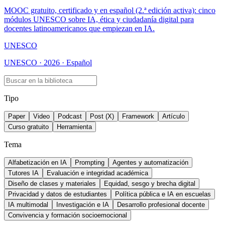
MOOC gratuito, certificado y en español (2.ª edición activa): cinco
módulos UNESCO sobre IA, ética y ciudadanía digital para
docentes latinoamericanos que empiezan en IA.
UNESCO
UNESCO · 2026 · Español
Tipo
Paper
Video
Podcast
Post (X)
Framework
Artículo
Curso gratuito
Herramienta
Tema
Alfabetización en IA
Prompting
Agentes y automatización
Tutores IA
Evaluación e integridad académica
Diseño de clases y materiales
Equidad, sesgo y brecha digital
Privacidad y datos de estudiantes
Política pública e IA en escuelas
IA multimodal
Investigación e IA
Desarrollo profesional docente
Convivencia y formación socioemocional