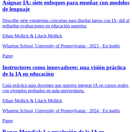
Asignar IA: siete enfoques para enseñar con modelos
de lenguaje
Describe siete estrategias concretas para diseñar tareas con IA; útil al
rediseñar evaluaciones en educación superior.
Ethan Mollick & Lilach Mollick
Wharton School, University of Pennsylvania · 2023 · En inglés
Paper
Instructores como innovadores: una visión práctica
de la IA en educación
Guía práctica para docentes que quieren integrar IA en cursos reales,
con ejemplos probados en aula universitaria.
Ethan Mollick & Lilach Mollick
Wharton School, University of Pennsylvania · 2024 · En inglés
Paper
Banco Mundial: La revolución de la IA en