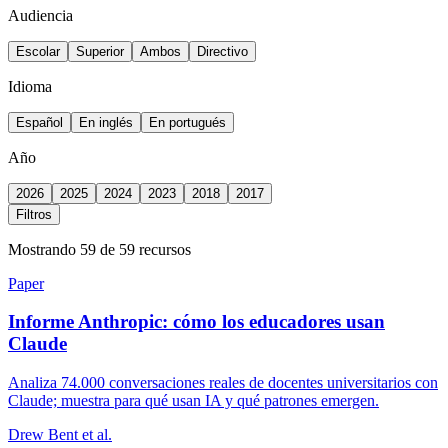
Audiencia
Escolar
Superior
Ambos
Directivo
Idioma
Español
En inglés
En portugués
Año
2026
2025
2024
2023
2018
2017
Filtros
Mostrando 59 de 59 recursos
Paper
Informe Anthropic: cómo los educadores usan
Claude
Analiza 74.000 conversaciones reales de docentes universitarios con
Claude; muestra para qué usan IA y qué patrones emergen.
Drew Bent et al.