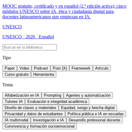
MOOC gratuito, certificado y en español (2.ª edición activa): cinco
módulos UNESCO sobre IA, ética y ciudadanía digital para
docentes latinoamericanos que empiezan en IA.
UNESCO
UNESCO · 2026 · Español
Tipo
Paper
Video
Podcast
Post (X)
Framework
Artículo
Curso gratuito
Herramienta
Tema
Alfabetización en IA
Prompting
Agentes y automatización
Tutores IA
Evaluación e integridad académica
Diseño de clases y materiales
Equidad, sesgo y brecha digital
Privacidad y datos de estudiantes
Política pública e IA en escuelas
IA multimodal
Investigación e IA
Desarrollo profesional docente
Convivencia y formación socioemocional