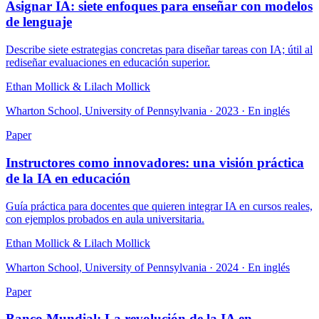
Asignar IA: siete enfoques para enseñar con modelos
de lenguaje
Describe siete estrategias concretas para diseñar tareas con IA; útil al
rediseñar evaluaciones en educación superior.
Ethan Mollick & Lilach Mollick
Wharton School, University of Pennsylvania · 2023 · En inglés
Paper
Instructores como innovadores: una visión práctica
de la IA en educación
Guía práctica para docentes que quieren integrar IA en cursos reales,
con ejemplos probados en aula universitaria.
Ethan Mollick & Lilach Mollick
Wharton School, University of Pennsylvania · 2024 · En inglés
Paper
Banco Mundial: La revolución de la IA en