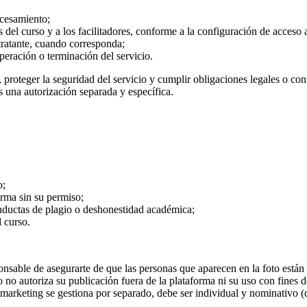
ocesamiento;
 del curso y a los facilitadores, conforme a la configuración de acceso 
ntratante, cuando corresponda;
peración o terminación del servicio.
s, proteger la seguridad del servicio y cumplir obligaciones legales o co
 una autorización separada y específica.
o;
orma sin su permiso;
onductas de plagio o deshonestidad académica;
l curso.
ponsable de asegurarte de que las personas que aparecen en la foto están
ero no autoriza su publicación fuera de la plataforma ni su uso con fines 
marketing se gestiona por separado, debe ser individual y nominativo (