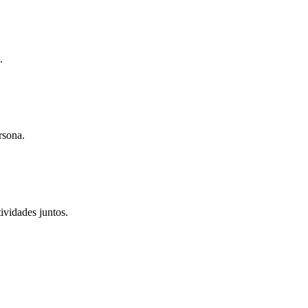
.
rsona.
ividades juntos.