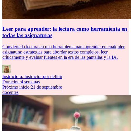
Leer para aprender: la lectura como herramienta en
todas las asignaturas
Convierte la lectura en una herramienta para aprender en cualquier
asignatura: estrategias para abordar textos complejos, leer
críticamente y evaluar fuentes en la era de las pantallas y la IA.
Instructora:
Instructor por definir
Duración
:
4 semanas
Próximo inicio
:
21 de septiembre
docentes