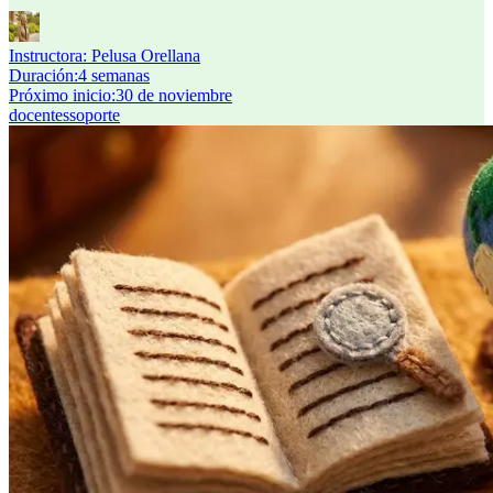
Instructora:
Pelusa Orellana
Duración
:
4 semanas
Próximo inicio
:
30 de noviembre
docentes
soporte