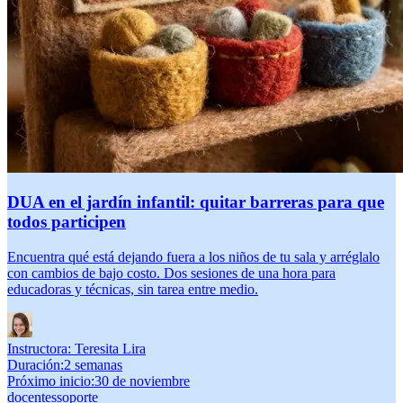
DUA en el jardín infantil: quitar barreras para que
todos participen
Encuentra qué está dejando fuera a los niños de tu sala y arréglalo
con cambios de bajo costo. Dos sesiones de una hora para
educadoras y técnicas, sin tarea entre medio.
Instructora:
Teresita Lira
Duración
:
2 semanas
Próximo inicio
:
30 de noviembre
docentes
soporte