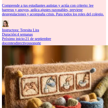
Comprende a tus estudiantes autistas y actúa con criterio: lee
barreras y apoyos, aplica ajustes razonables, previene
desregulaciones y acompaña crisis. Para todos los roles del colegio.
Instructora:
Teresita Lira
Duración
:
4 semanas
Próximo inicio
:
21 de septiembre
docentes
directivos
soporte