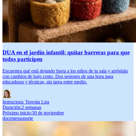
DUA en el jardín infantil: quitar barreras para que
todos participen
Encuentra qué está dejando fuera a los niños de tu sala y arréglalo
con cambios de bajo costo. Dos sesiones de una hora para
educadoras y técnicas, sin tarea entre medio.
Instructora:
Teresita Lira
Duración
:
2 semanas
Próximo inicio
:
30 de noviembre
docentes
soporte