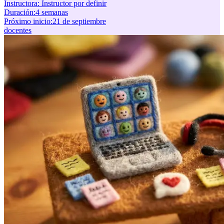
Instructora:
Instructor por definir
Duración
:
4 semanas
Próximo inicio
:
21 de septiembre
docentes