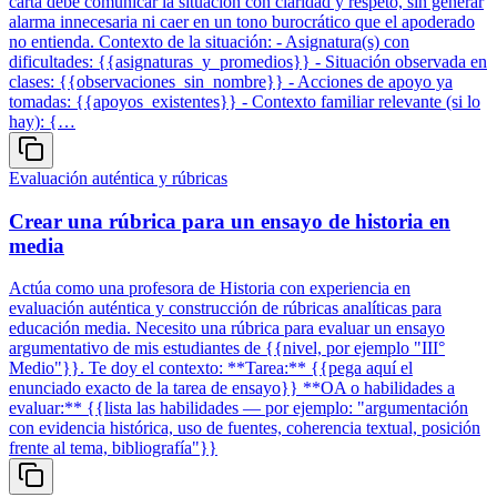
carta debe comunicar la situación con claridad y respeto, sin generar
alarma innecesaria ni caer en un tono burocrático que el apoderado
no entienda. Contexto de la situación: - Asignatura(s) con
dificultades: {{asignaturas_y_promedios}} - Situación observada en
clases: {{observaciones_sin_nombre}} - Acciones de apoyo ya
tomadas: {{apoyos_existentes}} - Contexto familiar relevante (si lo
hay): {…
Evaluación auténtica y rúbricas
Crear una rúbrica para un ensayo de historia en
media
Actúa como una profesora de Historia con experiencia en
evaluación auténtica y construcción de rúbricas analíticas para
educación media. Necesito una rúbrica para evaluar un ensayo
argumentativo de mis estudiantes de {{nivel, por ejemplo "III°
Medio"}}. Te doy el contexto: **Tarea:** {{pega aquí el
enunciado exacto de la tarea de ensayo}} **OA o habilidades a
evaluar:** {{lista las habilidades — por ejemplo: "argumentación
con evidencia histórica, uso de fuentes, coherencia textual, posición
frente al tema, bibliografía"}}