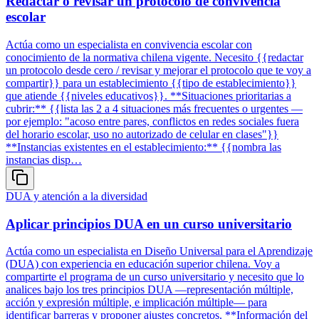
Redactar o revisar un protocolo de convivencia
escolar
Actúa como un especialista en convivencia escolar con
conocimiento de la normativa chilena vigente. Necesito {{redactar
un protocolo desde cero / revisar y mejorar el protocolo que te voy a
compartir}} para un establecimiento {{tipo de establecimiento}}
que atiende {{niveles educativos}}. **Situaciones prioritarias a
cubrir:** {{lista las 2 a 4 situaciones más frecuentes o urgentes —
por ejemplo: "acoso entre pares, conflictos en redes sociales fuera
del horario escolar, uso no autorizado de celular en clases"}}
**Instancias existentes en el establecimiento:** {{nombra las
instancias disp…
DUA y atención a la diversidad
Aplicar principios DUA en un curso universitario
Actúa como un especialista en Diseño Universal para el Aprendizaje
(DUA) con experiencia en educación superior chilena. Voy a
compartirte el programa de un curso universitario y necesito que lo
analices bajo los tres principios DUA —representación múltiple,
acción y expresión múltiple, e implicación múltiple— para
identificar barreras y proponer ajustes concretos. **Información del