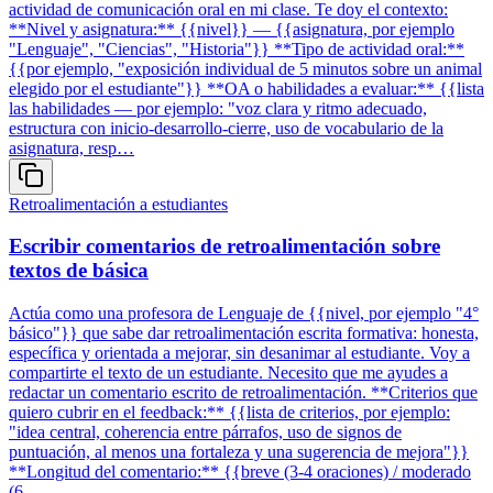
actividad de comunicación oral en mi clase. Te doy el contexto:
**Nivel y asignatura:** {{nivel}} — {{asignatura, por ejemplo
"Lenguaje", "Ciencias", "Historia"}} **Tipo de actividad oral:**
{{por ejemplo, "exposición individual de 5 minutos sobre un animal
elegido por el estudiante"}} **OA o habilidades a evaluar:** {{lista
las habilidades — por ejemplo: "voz clara y ritmo adecuado,
estructura con inicio-desarrollo-cierre, uso de vocabulario de la
asignatura, resp…
Retroalimentación a estudiantes
Escribir comentarios de retroalimentación sobre
textos de básica
Actúa como una profesora de Lenguaje de {{nivel, por ejemplo "4°
básico"}} que sabe dar retroalimentación escrita formativa: honesta,
específica y orientada a mejorar, sin desanimar al estudiante. Voy a
compartirte el texto de un estudiante. Necesito que me ayudes a
redactar un comentario escrito de retroalimentación. **Criterios que
quiero cubrir en el feedback:** {{lista de criterios, por ejemplo:
"idea central, coherencia entre párrafos, uso de signos de
puntuación, al menos una fortaleza y una sugerencia de mejora"}}
**Longitud del comentario:** {{breve (3-4 oraciones) / moderado
(6-…