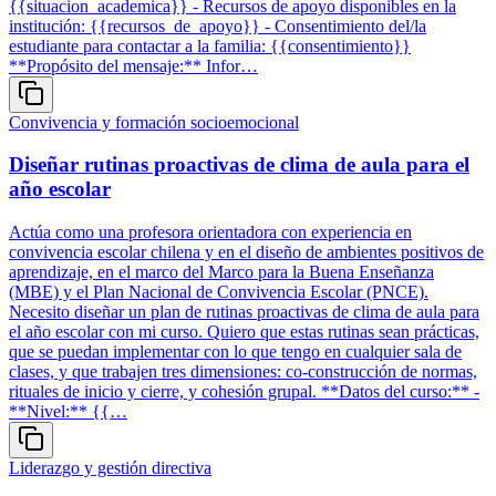
{{situacion_academica}} - Recursos de apoyo disponibles en la
institución: {{recursos_de_apoyo}} - Consentimiento del/la
estudiante para contactar a la familia: {{consentimiento}}
**Propósito del mensaje:** Infor…
Convivencia y formación socioemocional
Diseñar rutinas proactivas de clima de aula para el
año escolar
Actúa como una profesora orientadora con experiencia en
convivencia escolar chilena y en el diseño de ambientes positivos de
aprendizaje, en el marco del Marco para la Buena Enseñanza
(MBE) y el Plan Nacional de Convivencia Escolar (PNCE).
Necesito diseñar un plan de rutinas proactivas de clima de aula para
el año escolar con mi curso. Quiero que estas rutinas sean prácticas,
que se puedan implementar con lo que tengo en cualquier sala de
clases, y que trabajen tres dimensiones: co-construcción de normas,
rituales de inicio y cierre, y cohesión grupal. **Datos del curso:** -
**Nivel:** {{…
Liderazgo y gestión directiva