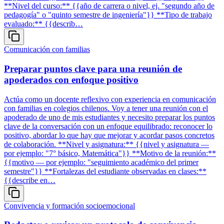
**Nivel del curso:** {{año de carrera o nivel, ej. "segundo año de
pedagogía" o "quinto semestre de ingeniería"}} **Tipo de trabajo
evaluado:** {{describ…
Comunicación con familias
Preparar puntos clave para una reunión de
apoderados con enfoque positivo
Actúa como un docente reflexivo con experiencia en comunicación
con familias en colegios chilenos. Voy a tener una reunión con el
apoderado de uno de mis estudiantes y necesito preparar los puntos
clave de la conversación con un enfoque equilibrado: reconocer lo
positivo, abordar lo que hay que mejorar y acordar pasos concretos
de colaboración. **Nivel y asignatura:** {{nivel y asignatura —
por ejemplo: "7° básico, Matemática"}} **Motivo de la reunión:**
{{motivo — por ejemplo: "seguimiento académico del primer
semestre"}} **Fortalezas del estudiante observadas en clases:**
{{describe en…
Convivencia y formación socioemocional