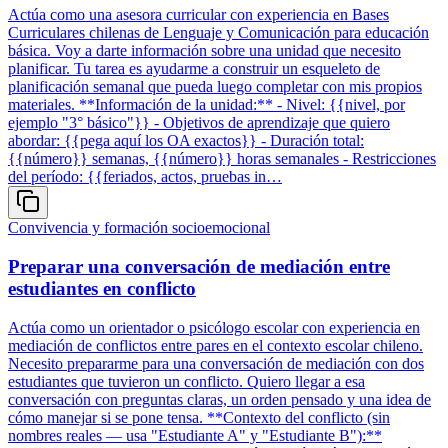
Actúa como una asesora curricular con experiencia en Bases
Curriculares chilenas de Lenguaje y Comunicación para educación
básica. Voy a darte información sobre una unidad que necesito
planificar. Tu tarea es ayudarme a construir un esqueleto de
planificación semanal que pueda luego completar con mis propios
materiales. **Información de la unidad:** - Nivel: {{nivel, por
ejemplo "3° básico"}} - Objetivos de aprendizaje que quiero
abordar: {{pega aquí los OA exactos}} - Duración total:
{{número}} semanas, {{número}} horas semanales - Restricciones
del período: {{feriados, actos, pruebas in…
Convivencia y formación socioemocional
Preparar una conversación de mediación entre
estudiantes en conflicto
Actúa como un orientador o psicólogo escolar con experiencia en
mediación de conflictos entre pares en el contexto escolar chileno.
Necesito prepararme para una conversación de mediación con dos
estudiantes que tuvieron un conflicto. Quiero llegar a esa
conversación con preguntas claras, un orden pensado y una idea de
cómo manejar si se pone tensa. **Contexto del conflicto (sin
nombres reales — usa "Estudiante A" y "Estudiante B"):**