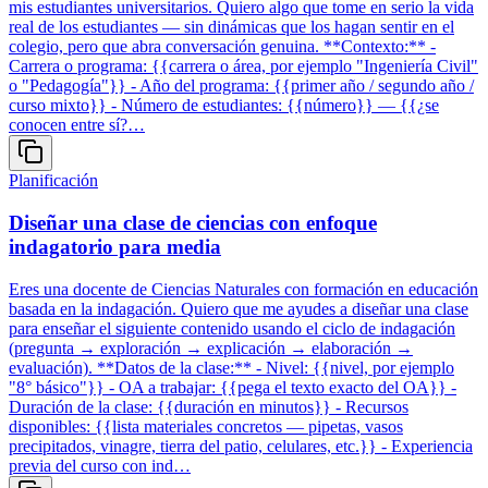
mis estudiantes universitarios. Quiero algo que tome en serio la vida
real de los estudiantes — sin dinámicas que los hagan sentir en el
colegio, pero que abra conversación genuina. **Contexto:** -
Carrera o programa: {{carrera o área, por ejemplo "Ingeniería Civil"
o "Pedagogía"}} - Año del programa: {{primer año / segundo año /
curso mixto}} - Número de estudiantes: {{número}} — {{¿se
conocen entre sí?…
Planificación
Diseñar una clase de ciencias con enfoque
indagatorio para media
Eres una docente de Ciencias Naturales con formación en educación
basada en la indagación. Quiero que me ayudes a diseñar una clase
para enseñar el siguiente contenido usando el ciclo de indagación
(pregunta → exploración → explicación → elaboración →
evaluación). **Datos de la clase:** - Nivel: {{nivel, por ejemplo
"8° básico"}} - OA a trabajar: {{pega el texto exacto del OA}} -
Duración de la clase: {{duración en minutos}} - Recursos
disponibles: {{lista materiales concretos — pipetas, vasos
precipitados, vinagre, tierra del patio, celulares, etc.}} - Experiencia
previa del curso con ind…