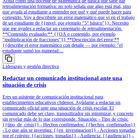
Actúa como una docente de Matemática de básica que sabe dar
retroalimentación formativa: no solo señala que algo está mal, sino
que ayuda al estudiante a entender por qué y qué puede hacer para
corregirlo. Voy a describirte un error matemático que vi en el trabajo
de un estudiante de {{nivel, por ejemplo "5° básico"}}. Necesito
que me ayudes a redactar un comentario de retroalimentación.
**Contenido evaluado:** {{OA o contenido, por ejemplo
"multiplicación de fracciones"}} **Descripción del error:**
{{describe el error matemático con detalle — por ejemplo: "el
estudiante sumó los numerad…
Liderazgo y gestión directiva
Redactar un comunicado institucional ante una
situación de crisis
Eres un asistente de comunicación institucional para
establecimientos educativos chilenos. Ayúdame a redactar un
comunicado oficial ante una situación de crisis escolar. El
comunicado debe ser claro, tranquilizador sin minimizar, y concreto
sin revelar más de lo que corresponde. Situación: - Tipo de crisis:
{{tipo_de_crisis}} - Hechos confirmados: {{hechos_confirmados}}
- Lo que aún se investiga: {{en_investigacion}} - Acciones tomadas
por el colegio: {{acciones_tomadas}} - Audiencia: {{audiencia}} -