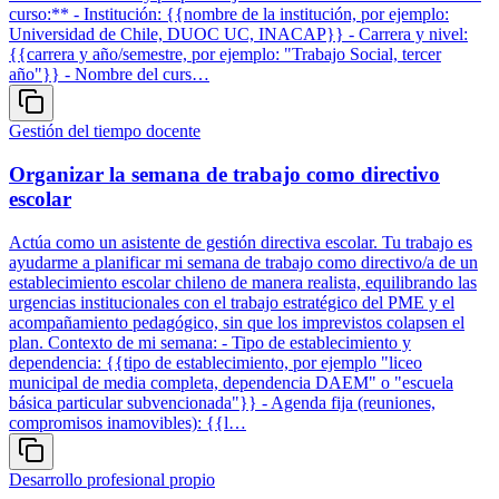
curso:** - Institución: {{nombre de la institución, por ejemplo:
Universidad de Chile, DUOC UC, INACAP}} - Carrera y nivel:
{{carrera y año/semestre, por ejemplo: "Trabajo Social, tercer
año"}} - Nombre del curs…
Gestión del tiempo docente
Organizar la semana de trabajo como directivo
escolar
Actúa como un asistente de gestión directiva escolar. Tu trabajo es
ayudarme a planificar mi semana de trabajo como directivo/a de un
establecimiento escolar chileno de manera realista, equilibrando las
urgencias institucionales con el trabajo estratégico del PME y el
acompañamiento pedagógico, sin que los imprevistos colapsen el
plan. Contexto de mi semana: - Tipo de establecimiento y
dependencia: {{tipo de establecimiento, por ejemplo "liceo
municipal de media completa, dependencia DAEM" o "escuela
básica particular subvencionada"}} - Agenda fija (reuniones,
compromisos inamovibles): {{l…
Desarrollo profesional propio