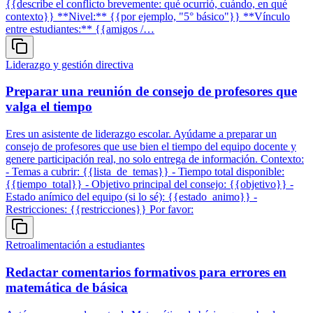
{{describe el conflicto brevemente: qué ocurrió, cuándo, en qué
contexto}} **Nivel:** {{por ejemplo, "5° básico"}} **Vínculo
entre estudiantes:** {{amigos /…
Liderazgo y gestión directiva
Preparar una reunión de consejo de profesores que
valga el tiempo
Eres un asistente de liderazgo escolar. Ayúdame a preparar un
consejo de profesores que use bien el tiempo del equipo docente y
genere participación real, no solo entrega de información. Contexto:
- Temas a cubrir: {{lista_de_temas}} - Tiempo total disponible:
{{tiempo_total}} - Objetivo principal del consejo: {{objetivo}} -
Estado anímico del equipo (si lo sé): {{estado_animo}} -
Restricciones: {{restricciones}} Por favor:
Retroalimentación a estudiantes
Redactar comentarios formativos para errores en
matemática de básica