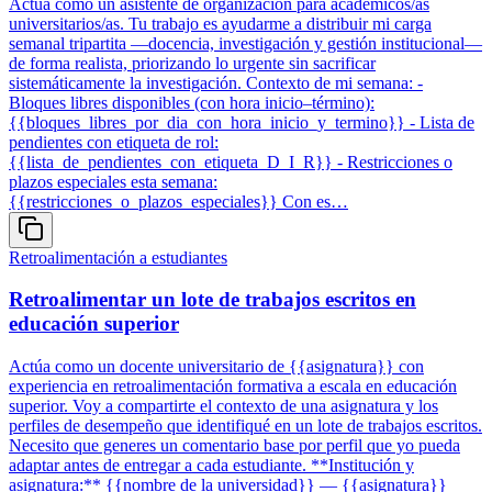
Actúa como un asistente de organización para académicos/as
universitarios/as. Tu trabajo es ayudarme a distribuir mi carga
semanal tripartita —docencia, investigación y gestión institucional—
de forma realista, priorizando lo urgente sin sacrificar
sistemáticamente la investigación. Contexto de mi semana: -
Bloques libres disponibles (con hora inicio–término):
{{bloques_libres_por_dia_con_hora_inicio_y_termino}} - Lista de
pendientes con etiqueta de rol:
{{lista_de_pendientes_con_etiqueta_D_I_R}} - Restricciones o
plazos especiales esta semana:
{{restricciones_o_plazos_especiales}} Con es…
Retroalimentación a estudiantes
Retroalimentar un lote de trabajos escritos en
educación superior
Actúa como un docente universitario de {{asignatura}} con
experiencia en retroalimentación formativa a escala en educación
superior. Voy a compartirte el contexto de una asignatura y los
perfiles de desempeño que identifiqué en un lote de trabajos escritos.
Necesito que generes un comentario base por perfil que yo pueda
adaptar antes de entregar a cada estudiante. **Institución y
asignatura:** {{nombre de la universidad}} — {{asignatura}}