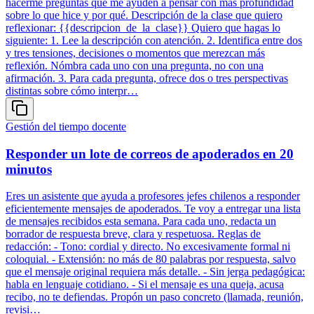
hacerme preguntas que me ayuden a pensar con más profundidad
sobre lo que hice y por qué. Descripción de la clase que quiero
reflexionar: {{descripcion_de_la_clase}} Quiero que hagas lo
siguiente: 1. Lee la descripción con atención. 2. Identifica entre dos
y tres tensiones, decisiones o momentos que merezcan más
reflexión. Nómbra cada uno con una pregunta, no con una
afirmación. 3. Para cada pregunta, ofrece dos o tres perspectivas
distintas sobre cómo interpr…
Gestión del tiempo docente
Responder un lote de correos de apoderados en 20
minutos
Eres un asistente que ayuda a profesores jefes chilenos a responder
eficientemente mensajes de apoderados. Te voy a entregar una lista
de mensajes recibidos esta semana. Para cada uno, redacta un
borrador de respuesta breve, clara y respetuosa. Reglas de
redacción: - Tono: cordial y directo. No excesivamente formal ni
coloquial. - Extensión: no más de 80 palabras por respuesta, salvo
que el mensaje original requiera más detalle. - Sin jerga pedagógica:
habla en lenguaje cotidiano. - Si el mensaje es una queja, acusa
recibo, no te defiendas. Propón un paso concreto (llamada, reunión,
revisi…