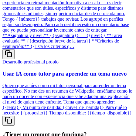
experiencia en retroalimentación formativa a escala — es decir,
comentarios que son útiles, específicos y distintos para distintos
grupos de estudiantes, sin requerir redactar desde cero cada uno.
Tengo {{número}} trabajos que revisar. Los agrupé en perfiles
según su desempeño. Para cada perfil necesito un comentario base
que yo pueda personalizar levemente antes de entregar.
**Asignatura y nivel:** {{asignatura}} — {{nivel}} **Tarea
evaluada:** {{descripción breve de la tarea}} **Criterios de
evaluación:** {{lista los criterios q…
Desarrollo profesional propio
Usar IA como tutor para aprender un tema nuevo
Quiero que actúes como mi tutor personal para aprender un tema
específico. No me des un resumen de Wikipedia: enséñame como lo
haría un docente con experiencia que sabe adaptar una explicación
al nivel de quien tiene enfrente. Tema que quiero aprender:
{{tema}} Mi punto de partida: {{nivel_de_partida}} Para qué lo
necesito: {{proposito}} Tiempo disponible: {{tiempo_disponible}}
¿Tienes un prompt que funciona?