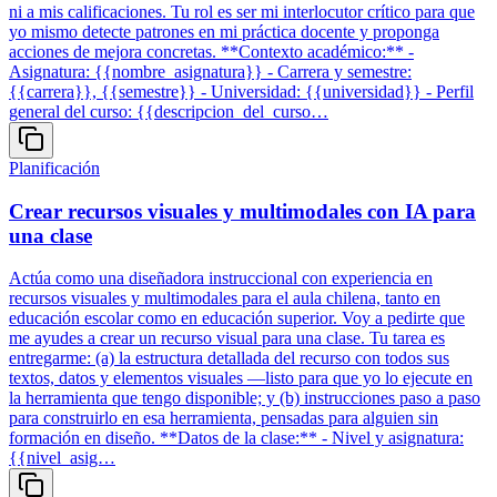
ni a mis calificaciones. Tu rol es ser mi interlocutor crítico para que
yo mismo detecte patrones en mi práctica docente y proponga
acciones de mejora concretas. **Contexto académico:** -
Asignatura: {{nombre_asignatura}} - Carrera y semestre:
{{carrera}}, {{semestre}} - Universidad: {{universidad}} - Perfil
general del curso: {{descripcion_del_curso…
Planificación
Crear recursos visuales y multimodales con IA para
una clase
Actúa como una diseñadora instruccional con experiencia en
recursos visuales y multimodales para el aula chilena, tanto en
educación escolar como en educación superior. Voy a pedirte que
me ayudes a crear un recurso visual para una clase. Tu tarea es
entregarme: (a) la estructura detallada del recurso con todos sus
textos, datos y elementos visuales —listo para que yo lo ejecute en
la herramienta que tengo disponible; y (b) instrucciones paso a paso
para construirlo en esa herramienta, pensadas para alguien sin
formación en diseño. **Datos de la clase:** - Nivel y asignatura:
{{nivel_asig…