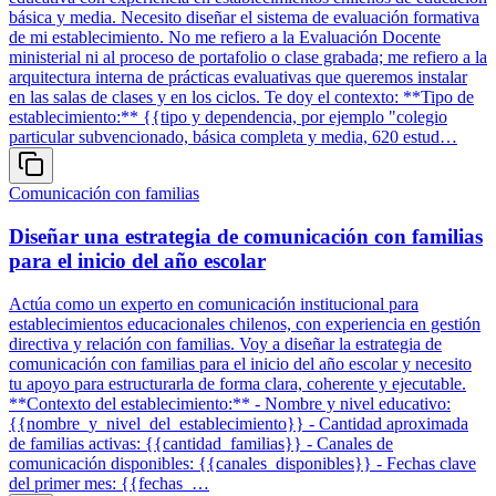
básica y media. Necesito diseñar el sistema de evaluación formativa
de mi establecimiento. No me refiero a la Evaluación Docente
ministerial ni al proceso de portafolio o clase grabada; me refiero a la
arquitectura interna de prácticas evaluativas que queremos instalar
en las salas de clases y en los ciclos. Te doy el contexto: **Tipo de
establecimiento:** {{tipo y dependencia, por ejemplo "colegio
particular subvencionado, básica completa y media, 620 estud…
Comunicación con familias
Diseñar una estrategia de comunicación con familias
para el inicio del año escolar
Actúa como un experto en comunicación institucional para
establecimientos educacionales chilenos, con experiencia en gestión
directiva y relación con familias. Voy a diseñar la estrategia de
comunicación con familias para el inicio del año escolar y necesito
tu apoyo para estructurarla de forma clara, coherente y ejecutable.
**Contexto del establecimiento:** - Nombre y nivel educativo:
{{nombre_y_nivel_del_establecimiento}} - Cantidad aproximada
de familias activas: {{cantidad_familias}} - Canales de
comunicación disponibles: {{canales_disponibles}} - Fechas clave
del primer mes: {{fechas_…