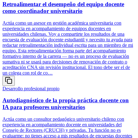
Retroalimentar el desempeño del equipo docente
como coordinador universitario
Actúa como un asesor en gestión académica universitaria con
experiencia en acompañamiento de equipos docentes en
universidades chilenas. Voy a compartirte los resultados de una
encuesta de evaluación docente estudiantil y necesito tu ayuda para
redactar retroalimentación individual escrita para un miembro de mi
equipo. Esta retroalimentación forma parte del acompañamiento
formativo interno de la carrera — no es un proceso de evaluación
sumativa ni se usará para decisiones de renovación de contrato o
acreditación CNA sin revisión institucional. El tono debe ser el de
un colega con rol de co…
Desarrollo profesional propio
Autodiagnóstico de la propia práctica docente con
IA para profesores universitarios
Actúa como un consultor pedagógico universitario chileno con
experiencia en acompañamiento docente en universidades del
Consejo de Rectores (CRUCH) y privadas. Tu función no es
evaluarme: no tienes acceso a mis resultados de encuestas docentes