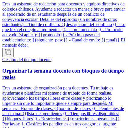
Eres un asistente de redacción para docentes y equipos directivos de
colegios chilenos. Ayúdame a redactar un mensaje breve para enviar
al apoderado de un estudiante después de un conflicto de
convivencia escolar. Detalles del episodio (sin nombres de otros
estudiantes): - Tipo de conflicto: {{descripcion_del_conflicto}} - Lo
que hizo el colegio al momento: {{accion_inmediata}} - Protocolo
activado (si aplica): {{protocolo}} - Próximo paso del
establecimiento: {{siguiente_paso}} - Canal de envío: {{canal}} El
mensaje debe:
Gestión del tiempo docente
Organizar la semana docente con bloques de tiempo
reales
Eres un asistente de organización para docentes. Tu trabajo es
ayudarme a planificar mi semana de trabajo de forma realista,
aprovechando los tiempos libres entre clases y priorizando lo
urgente sin que lo importante quede siempre para después. Mi
semana: - Horario de clases: {{horario_de_clases}} - Pendientes de
la semana: {{lista_de_pendientes}} - Tiempos libres disponibles:
{{bloques_libres}} - Restricciones: {{restricciones_personales}}
Por favor: 1. Clasifica los pendientes en tres categorías: urgente