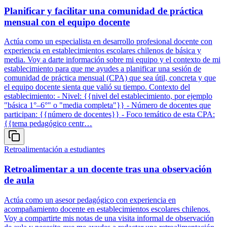
Planificar y facilitar una comunidad de práctica
mensual con el equipo docente
Actúa como un especialista en desarrollo profesional docente con
experiencia en establecimientos escolares chilenos de básica y
media. Voy a darte información sobre mi equipo y el contexto de mi
establecimiento para que me ayudes a planificar una sesión de
comunidad de práctica mensual (CPA) que sea útil, concreta y que
el equipo docente sienta que valió su tiempo. Contexto del
establecimiento: - Nivel: {{nivel del establecimiento, por ejemplo
"básica 1°–6°" o "media completa"}} - Número de docentes que
participan: {{número de docentes}} - Foco temático de esta CPA:
{{tema pedagógico centr…
Retroalimentación a estudiantes
Retroalimentar a un docente tras una observación
de aula
Actúa como un asesor pedagógico con experiencia en
acompañamiento docente en establecimientos escolares chilenos.
Voy a compartirte mis notas de una visita informal de observación