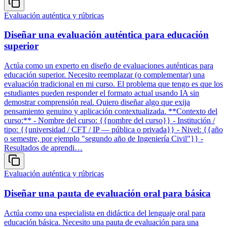
Evaluación auténtica y rúbricas
Diseñar una evaluación auténtica para educación
superior
Actúa como un experto en diseño de evaluaciones auténticas para
educación superior. Necesito reemplazar (o complementar) una
evaluación tradicional en mi curso. El problema que tengo es que los
estudiantes pueden responder el formato actual usando IA sin
demostrar comprensión real. Quiero diseñar algo que exija
pensamiento genuino y aplicación contextualizada. **Contexto del
curso:** - Nombre del curso: {{nombre del curso}} - Institución /
tipo: {{universidad / CFT / IP — pública o privada}} - Nivel: {{año
o semestre, por ejemplo "segundo año de Ingeniería Civil"}} -
Resultados de aprendi…
Evaluación auténtica y rúbricas
Diseñar una pauta de evaluación oral para básica
Actúa como una especialista en didáctica del lenguaje oral para
educación básica. Necesito una pauta de evaluación para una