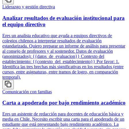
Liderazgo y gestión directiva
Analizar resultados de evaluación institucional para
el equipo directivo
Eres un analista educativo que ayuda a equipos directivos de
colegios chilenos a interpretar resultados de evaluación
estandarizada. Quiero preparar un informe de análisis para presentar
al consejo de profesores y al sostenedor. Datos de evaluación
(anonimizados): {{datos_de_evaluacion}} Contexto del
establecimiento: {{contexto_del_establecimiento}} Por favor: 1.
Identifica las tres brechas más significativas en los resultados (entre
cursos, entre asignaturas, entre tramos de logro, en comparación
temporal).
Comunicación con familias
Carta a apoderado por bajo rendimiento académico
Eres un asistente de redacción para docentes de educación básica y
media en Chile. Necesito escribir una carta para el apoderado de un
estudiante que está presentando bajo rendimiento académico. La