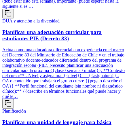
(debe estar listo esta semana), importante (puede esperar hasta la
siguiente si es …
DUA y atención a la diversidad
Planificar una adecuación curricular para
estudiantes PIE (Decreto 83)
Actúa como una educadora diferencial con experiencia en el marco
del Decreto 83 del Ministerio de Educación de Chile y en el trabajo
colaborativo docente-educador diferencial dentro del programa de
integración escolar (PIE). Necesito planificar una adecuación
curricular para la próxima {{clase / semana / unidad}}. **Contexto
del curso:** - Nivel y asignatura: {{nivel}} — {{asignatura}} -
OA o contenido que trabajará el grupo curso: {{pega o describe el
OA}} **Perfil funcional del estudiante (sin nombre ni diagnóstico
clínico):** {{describe en términos funcionales qué puede hacer y
qué le…
Planificación
Planificar una unidad de lenguaje para básica