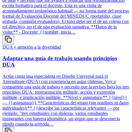
de aula y necesito que me ayudes a redactar una retroalimentación
escrita formativa para el docente. Esta es una visita de
acompañamiento pedagógico habitual — no forma parte del proceso
formal de Evaluación Docente del MINEDUC (portafolio, clase
grabada, comisión evaluadora). El tono debe ser el de un colega con
rol directivo, no el de una evaluación sumativa. **Datos de la
visita:** - Docente: {{nombre, inicia…
DUA y atención a la diversidad
Adaptar una guía de trabajo usando principios
DUA
Actúa como una especialista en Diseño Universal para el
Aprendizaje (DUA) con experiencia en aulas chilenas. Voy a
compartirte una guía de trabajo y necesito que la revises bajo los tres
principios DUA: representación múltiple, acción y expresión
múltiple, e implicación múltiple. **Nivel y asignatura:** {{nivel}}
— {{asignatura}} **Características del grupo (sin nombres ni datos
individuales):** {{describe las características relevantes — por
ejemplo: "tres estudiantes con dislexia, varios estudiantes
inmigrantes con barrera idiomática, un grupo que se desconecta
rápido cuando la activida…