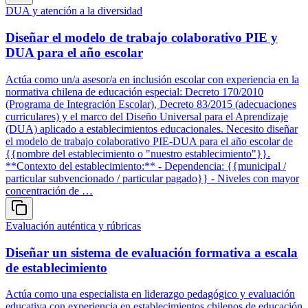
DUA y atención a la diversidad
Diseñar el modelo de trabajo colaborativo PIE y
DUA para el año escolar
Actúa como un/a asesor/a en inclusión escolar con experiencia en la
normativa chilena de educación especial: Decreto 170/2010
(Programa de Integración Escolar), Decreto 83/2015 (adecuaciones
curriculares) y el marco del Diseño Universal para el Aprendizaje
(DUA) aplicado a establecimientos educacionales. Necesito diseñar
el modelo de trabajo colaborativo PIE-DUA para el año escolar de
{{nombre del establecimiento o "nuestro establecimiento"}}.
**Contexto del establecimiento:** - Dependencia: {{municipal /
particular subvencionado / particular pagado}} - Niveles con mayor
concentración de …
Evaluación auténtica y rúbricas
Diseñar un sistema de evaluación formativa a escala
de establecimiento
Actúa como una especialista en liderazgo pedagógico y evaluación
educativa con experiencia en establecimientos chilenos de educación